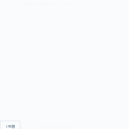
만1세 아기놀이 추천 탑쌓기 장난감
이전
shoppist
2023년 04월 20일