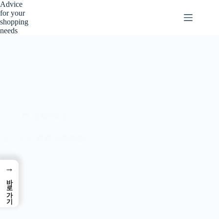
본
Advice
for your
문
shopping
으
needs
로
건
너
뛰
기
생활&리빙
전기포트 종류 세척방법
→
바로가기