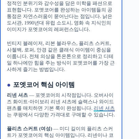
정적인 분위기와 감수성을 담은 미학을 패션으로
표현합니다. 포엣코어를 완성하는 아이템들의 공
통점은 자연스러움이 묻어난다는 점입니다. 낡은
도서관, 1990년대 유럽 소도시, 영화 속 지식인의
이미지가 포엣코어의 레퍼런스입니다.
빈티지 블레이저, 리본 블라우스, 플리츠 스커트,
사첼백, 로퍼, 안경 같은 클래식 아이템이 중심을
이룹니다. 전체 의상을 톤온톤으로 정리하고 디테
일 하나에만 힘을 주는 방식이 포엣코어를 가장 근
사하게 즐기는 방법입니다.
●
포엣코어 핵심 아이템
리넨 셔츠
— 포엣코어의 시작점입니다. 오버사이
즈 화이트·아이보리 리넨 셔츠에 슬랙스나 와이드
팬츠를 매치하면 기본 룩이 완성됩니다.
리넨 셔츠
는 쿠팡에서 다양한 가격대로 구매할 수 있습니다.
플리츠 스커트 (여성)
— 미디 길이의 플리츠 스커
트가 포엣코어의 핵심 아이템입니다. 리넨이나 코