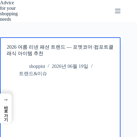
본
Advice
for your
문
shopping
으
needs
로
건
너
뛰
2026 여름 리넨 패션 트렌드 — 포엣코어·컴포트클
기
래식 아이템 추천
shoppist
2026년 06월 19일
트랜드&이슈
→
바로가기