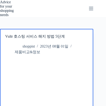
본
Advice
for your
문
shopping
으
needs
로
건
너
뛰
Vultr 호스팅 서비스 해지 방법 5단계
기
shoppist
2023년 08월 01일
제품비교&정보