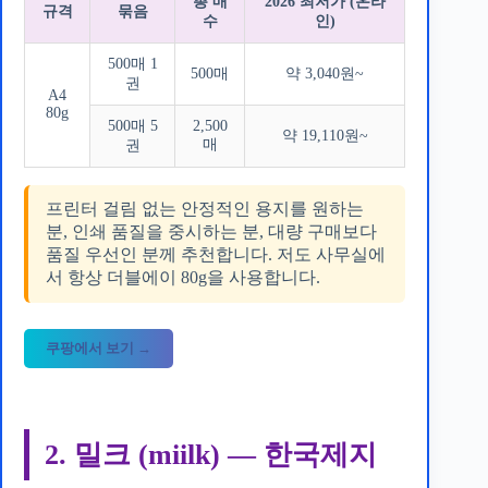
총 매
2026 최저가 (온라
규격
묶음
수
인)
500매 1
500매
약 3,040원~
권
A4
80g
500매 5
2,500
약 19,110원~
매
권
프린터 걸림 없는 안정적인 용지를 원하는
분, 인쇄 품질을 중시하는 분, 대량 구매보다
품질 우선인 분께 추천합니다. 저도 사무실에
서 항상 더블에이 80g을 사용합니다.
쿠팡에서 보기 →
2. 밀크 (miilk) — 한국제지