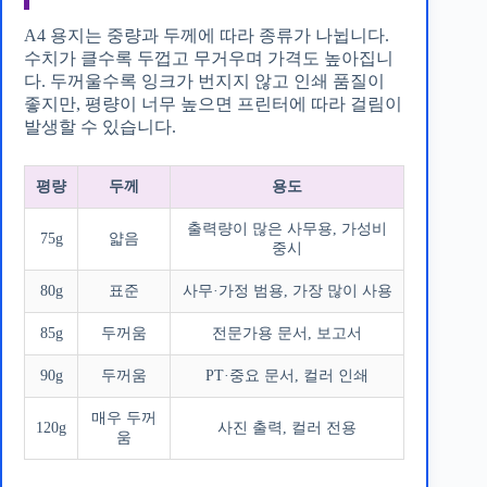
A4 용지는 중량과 두께에 따라 종류가 나뉩니다.
수치가 클수록 두껍고 무거우며 가격도 높아집니
다. 두꺼울수록 잉크가 번지지 않고 인쇄 품질이
좋지만, 평량이 너무 높으면 프린터에 따라 걸림이
발생할 수 있습니다.
평량
두께
용도
출력량이 많은 사무용, 가성비
75g
얇음
중시
80g
표준
사무·가정 범용, 가장 많이 사용
85g
두꺼움
전문가용 문서, 보고서
90g
두꺼움
PT·중요 문서, 컬러 인쇄
매우 두꺼
120g
사진 출력, 컬러 전용
움