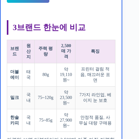
3브랜드 한눈에 비교
원
2,500
브랜
주력 평
매 가
산
특징
드
량
격
지
프린터 걸림 적
약
더블
태
80g
19,110
음, 매끄러운 표
에이
국
원~
면
약
국
7가지 라인업, 베
밀크
75~120g
23,500
내
이지 눈 보호
원~
약
한솔
국
안정적 품질, 사
75~85g
27,900
카피
내
무실 대량 구매용
원~