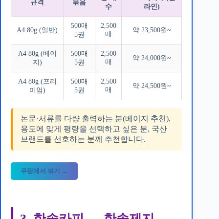
규격
묶음
수
라인)
500매
2,500
A4 80g (일반)
약 23,500원~
매
5권
A4 80g (베이
500매
2,500
약 24,000원~
매
지)
5권
A4 80g (프리
500매
2,500
약 24,500원~
매
미엄)
5권
논문·서류를 다량 출력하는 분(베이지 추천),
용도에 맞게 평량을 선택하고 싶은 분, 국산
브랜드를 선호하는 분께 추천합니다.
쿠팡에서 보기 →
3. 한솔카피 — 한솔제지