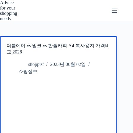
본
Advice
for your
문
shopping
으
needs
로
건
너
뛰
더블에이 vs 밀크 vs 한솔카피 A4 복사용지 가격비
기
교 2026
shoppist
2023년 06월 02일
쇼핑정보