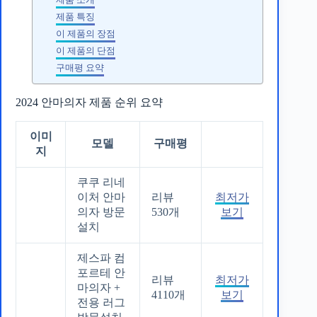
제품 특징
이 제품의 장점
이 제품의 단점
구매평 요약
2024 안마의자 제품 순위 요약
이미
모델
구매평
지
쿠쿠 리네
이처 안마
리뷰
최저가
의자 방문
530개
보기
설치
제스파 컴
포르테 안
리뷰
최저가
마의자 +
4110개
보기
전용 러그