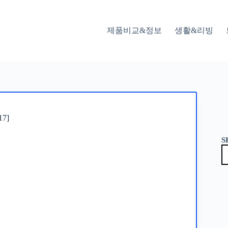
제품비교&정보
생활&리빙
7]
S