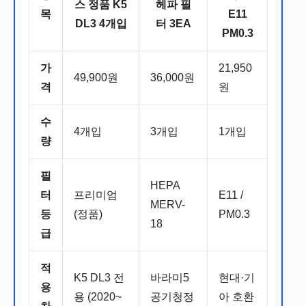
스 정품 K5
헤파 필
목
E11
DL3 4개입
터 3EA
PM0.3
가
21,950
49,900원
36,000원
격
원
수
4개입
3개입
1개입
량
필
HEPA
터
프리미엄
E11 /
MERV-
등
(정품)
PM0.3
18
급
적
K5 DL3 전
바라미5
현대·기
용
용 (2020~
공기청정
아 호환