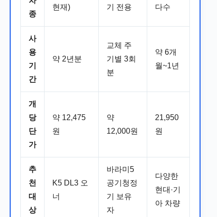
차
현재)
기 전용
다수
종
사
교체 주
용
약 6개
약 2년분
기별 3회
기
월~1년
분
간
개
당
약 12,475
약
21,950
단
원
12,000원
원
가
추
바라미5
다양한
천
K5 DL3 오
공기청정
현대·기
대
너
기 보유
아 차량
상
자