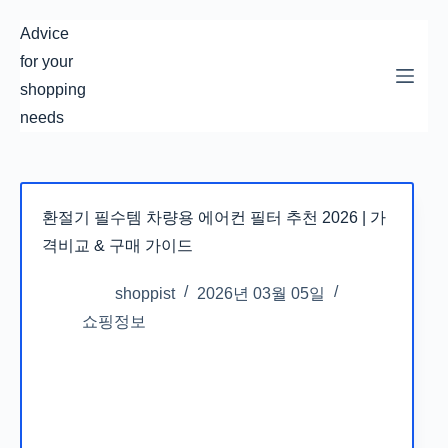
본
Advice
문
for your
으
shopping
로
needs
건
너
뛰
환절기 필수템 차량용 에어컨 필터 추천 2026 | 가
기
격비교 & 구매 가이드
shoppist
2026년 03월 05일
쇼핑정보