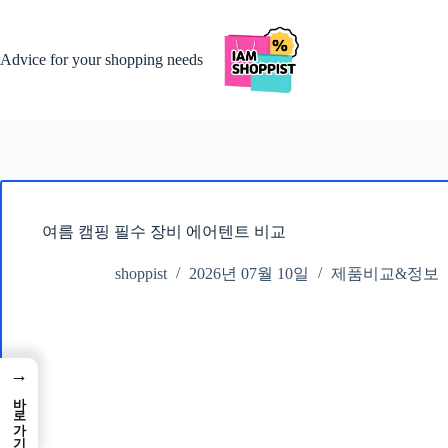
본
문
으
Advice for your shopping needs
로
건
너
뛰
기
여름 캠핑 필수 장비 에어텐트 비교
shoppist
2026년 07월 10일
제품비교&정보
→
바로가기