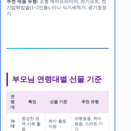
추천 제품 유형:
소형 에어프라이어, 전기포트, 전
기압력밥솥(1~2인용), 미니 식기세척기, 공기청정
기
부모님 연령대별 선물 기준
연
령
특징
선물 기준
추천 유형
대
왕성한 경
여행용품, 취미
50
취미·활동
제·사회 활
용품, 스마트 기
대
지원
동
기