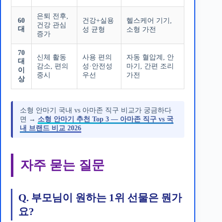
은퇴 전후,
60
건강+실용
헬스케어 기기,
건강 관심
대
성 균형
소형 가전
증가
70
신체 활동
사용 편의
자동 혈압계, 안
대
감소, 편의
성·안전성
마기, 간편 조리
이
중시
우선
가전
상
소형 안마기 국내 vs 아마존 직구 비교가 궁금하다
면 →
소형 안마기 추천 Top 3 — 아마존 직구 vs 국
내 브랜드 비교 2026
자주 묻는 질문
Q. 부모님이 원하는 1위 선물은 뭔가
요?