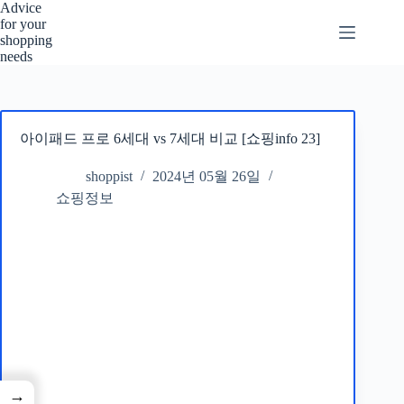
본
Advice
for your
문
shopping
으
needs
로
건
너
뛰
아이패드 프로 6세대 vs 7세대 비교 [쇼핑info 23]
기
shoppist
2024년 05월 26일
쇼핑정보
→