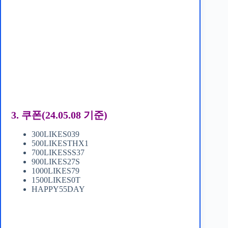
3. 쿠폰(24.05.08 기준)
300LIKES039
500LIKESTHX1
700LIKESSS37
900LIKES27S
1000LIKES79
1500LIKES0T
HAPPY55DAY