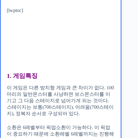
[lwptoc]
1. 게임특징
이 게임은 다른 방치형 게임과 큰 차이가 없다. 100
마리의 일반몬스터를 사냥하면 보스몬스터를 이
기고 그 다음 스테이지로 넘어가게 되는 것이다.
스테이지는 보통(700스테이지), 어려움(700스테이
지), 정복자 순서로 구성되어 있다.
소환은 6레벨부터 픽업소환이 가능하다. 이 픽업
이 중요하기 때문에 소환레벨 6레벨까지는 진행해