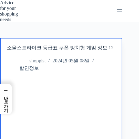
본
Advice
for your
문
shopping
으
needs
로
건
너
뛰
소울스트라이크 등급표 쿠폰 방치형 게임 정보 12
기
shoppist
2024년 05월 08일
할인정보
→
바로가기