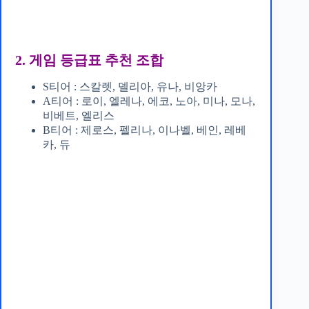
2. 게임 등급표 추천 조합
S티어 : 스칼렛, 델리아, 유나, 비앙카
A티어 : 로이, 엘레나, 에코, 노아, 미나, 모나,
비베트, 엘리스
B티어 : 제로스, 펠리나, 이나벨, 베인, 레베
카, 듀