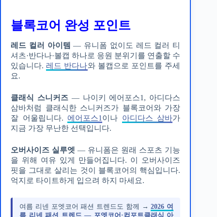
블록코어 완성 포인트
레드 컬러 아이템
— 유니폼 없이도 레드 컬러 티
셔츠·반다나·볼캡 하나로 응원 분위기를 연출할 수
있습니다.
레드 반다나
와 볼캡으로 포인트를 주세
요.
클래식 스니커즈
— 나이키 에어포스1, 아디다스
삼바처럼 클래식한 스니커즈가 블록코어와 가장
잘 어울립니다.
에어포스1
이나
아디다스 삼바
가
지금 가장 무난한 선택입니다.
오버사이즈 실루엣
— 유니폼은 원래 스포츠 기능
을 위해 여유 있게 만들어집니다. 이 오버사이즈
핏을 그대로 살리는 것이 블록코어의 핵심입니다.
억지로 타이트하게 입으려 하지 마세요.
여름 리넨 포엣코어 패션 트렌드도 함께 →
2026 여
름 리넨 패션 트렌드 — 포엣코어·컴포트클래식 아