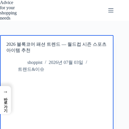
본
Advice
for your
문
shopping
으
needs
로
건
너
뛰
2026 블록코어 패션 트렌드 — 월드컵 시즌 스포츠
기
아이템 추천
shoppist
2026년 07월 03일
트랜드&이슈
→
바로가기