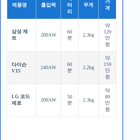
가
제품명
흡입력
터
무게
격
리
약
삼성 제
60
120
200AW
2.3kg
분
만
트
원
약
60
159
다이슨
240AW
2.2kg
분
만
V15
원
약
LG 코드
50
89
200AW
2.3kg
분
만
제로
원