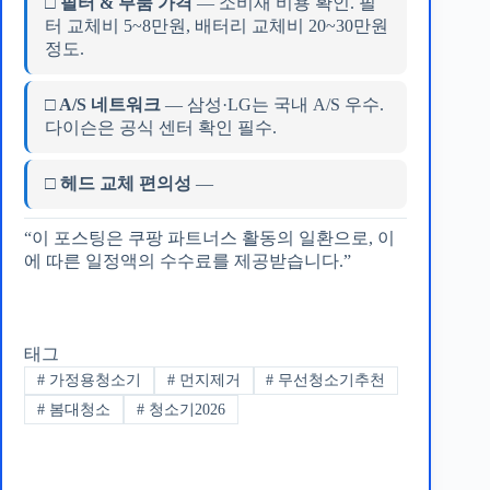
□ 필터 & 부품 가격
— 소비재 비용 확인. 필
터 교체비 5~8만원, 배터리 교체비 20~30만원
정도.
□ A/S 네트워크
— 삼성·LG는 국내 A/S 우수.
다이슨은 공식 센터 확인 필수.
□ 헤드 교체 편의성
—
“이 포스팅은 쿠팡 파트너스 활동의 일환으로, 이
에 따른 일정액의 수수료를 제공받습니다.”
태그
#
가정용청소기
#
먼지제거
#
무선청소기추천
#
봄대청소
#
청소기2026