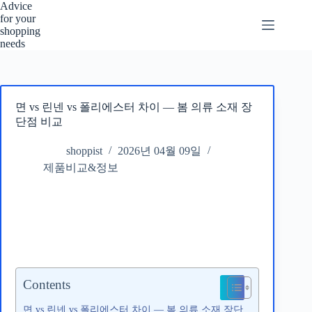
본
Advice
for your
문
shopping
으
needs
로
건
너
뛰
면 vs 린넨 vs 폴리에스터 차이 — 봄 의류 소재 장
기
단점 비교
shoppist
2026년 04월 09일
제품비교&정보
Contents
면 vs 린넨 vs 폴리에스터 차이 — 봄 의류 소재 장단