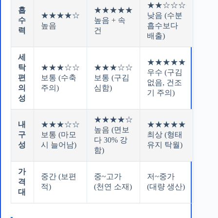
★★☆☆☆
흡
★★★★★
★★★★☆
낮음 (수분
수
높음 + 속
높음
흡수보다
력
건
배출)
세
★★★★★
탁
★★★☆☆
★★★☆☆
우수 (구김
편
보통 (수축
보통 (구김
없음, 건조
의
주의)
심함)
기 주의)
성
★★★★☆
내
★★★☆☆
★★★★★
높음 (면보
구
보통 (마모
최상 (형태
다 30% 강
성
시 늘어남)
유지 탁월)
함)
가
중간 (보편
중~고가
저~중가
격
적)
(천연 소재)
(대량 생산)
대