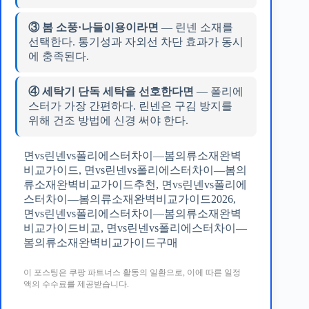
③ 봄 소풍·나들이용이라면
— 린넨 소재를
선택한다. 통기성과 자외선 차단 효과가 동시
에 충족된다.
④ 세탁기 단독 세탁을 선호한다면
— 폴리에
스터가 가장 간편하다. 린넨은 구김 방지를
위해 건조 방법에 신경 써야 한다.
면vs린넨vs폴리에스터차이—봄의류소재완벽
비교가이드, 면vs린넨vs폴리에스터차이—봄의
류소재완벽비교가이드추천, 면vs린넨vs폴리에
스터차이—봄의류소재완벽비교가이드2026,
면vs린넨vs폴리에스터차이—봄의류소재완벽
비교가이드비교, 면vs린넨vs폴리에스터차이—
봄의류소재완벽비교가이드구매
이 포스팅은 쿠팡 파트너스 활동의 일환으로, 이에 따른 일정
액의 수수료를 제공받습니다.