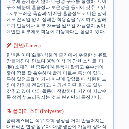
내부에 공기층이 많아 다공성 구조를 형성하고, 이
구조 덕분에 흡습성과 보온성을 동시에 갖추고 있
다. 부드러운 촉감과 뛰어난 흡습성으로 더운 날씨
에도 끈적임 없이 상쾌한 착용감을 유지하며, 알레
르기 반응이나 피부 자극을 일으킬 가능성이 낮아
예민한 피부에도 착용이 가능하다는 장점이 있다.
🌾 린넨(Linen)
린넨은 아마(亞麻) 식물의 줄기에서 추출한 섬유로
만들어진다. 면보다 30% 이상 더 강한 소재로, 마
(麻) 소재의 한 종류이며 통풍이 잘되고 흡수성이
좋아 땀을 잘 흡수하며 빨리 마르는 특성이 있다.
특히 열전도율이 커서 피부에 닿았을 때 시원한 느
낌이 강하게 전달되고, 자외선 차단 효과도 일부
갖추고 있어 야외 활동에 적합하다. 시간이 지날수
록 점점 부드러워지는 것도 린넨만의 특징이다.
⚗️ 폴리에스터(Polyester)
폴리에스터는 석유 화학 공정을 거쳐 만들어지는
대표적인 합성 섬유다. 대량 생산이 가능해 상대적