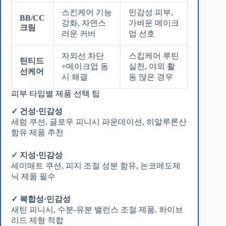
스킨케어 기능
민감성 피부,
BB/CC
강화, 자연스
가벼운 메이크
크림
러운 커버
업 선호
자외선 차단
스킵케어 루틴
틴티드
+메이크업 동
실천, 야외 활
선케어
시 해결
동 많은 경우
피부 타입별 제품 선택 팁
✓ 건성·민감성
세럼 쿠션, 글로우 피니시 파운데이션, 히알루론산
함유 제품 추천
✓ 지성·민감성
세미매트 쿠션, 피지 조절 성분 함유, 논코메도제
닉 제품 필수
✓ 복합성·민감성
새틴 피니시, 수분-유분 밸런스 조절 제품, 하이브
리드 제형 적합