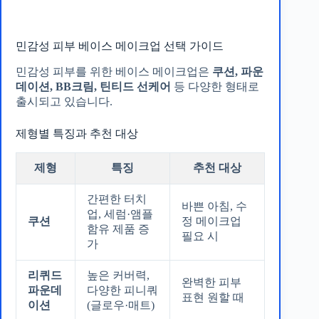
민감성 피부 베이스 메이크업 선택 가이드
민감성 피부를 위한 베이스 메이크업은
쿠션, 파운
데이션, BB크림, 틴티드 선케어
등 다양한 형태로
출시되고 있습니다.
제형별 특징과 추천 대상
제형
특징
추천 대상
간편한 터치
바쁜 아침, 수
업, 세럼·앰플
쿠션
정 메이크업
함유 제품 증
필요 시
가
리퀴드
높은 커버력,
완벽한 피부
파운데
다양한 피니쿼
표현 원할 때
이션
(글로우·매트)