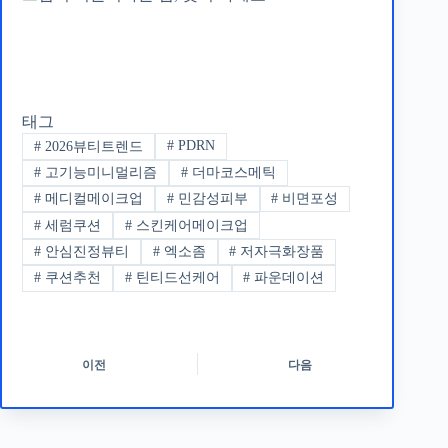
태그
#
PDRN
#
2026뷰티트렌드
#
고기능미니멀리즘
#
더마코스메틱
#
메디컬메이크업
#
민감성피부
#
비면포성
#
세럼쿠션
#
스킨케어메이크업
#
안심진정뷰티
#
엑소좀
#
저자극화장품
#
쿠션추천
#
틴티드선케어
#
파운데이션
이전
다음