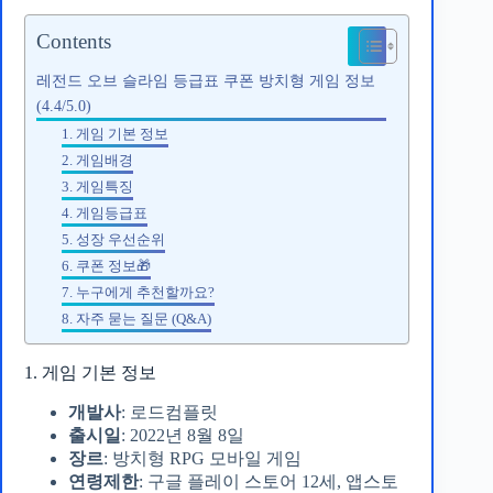
Contents
레전드 오브 슬라임 등급표 쿠폰 방치형 게임 정보
(4.4/5.0)
1. 게임 기본 정보
2. 게임배경
3. 게임특징
4. 게임등급표
5. 성장 우선순위
6. 쿠폰 정보🎁
7. 누구에게 추천할까요?
8. 자주 묻는 질문 (Q&A)
1. 게임 기본 정보
개발사
: 로드컴플릿
출시일
: 2022년 8월 8일
장르
: 방치형 RPG 모바일 게임
연령제한
: 구글 플레이 스토어 12세, 앱스토