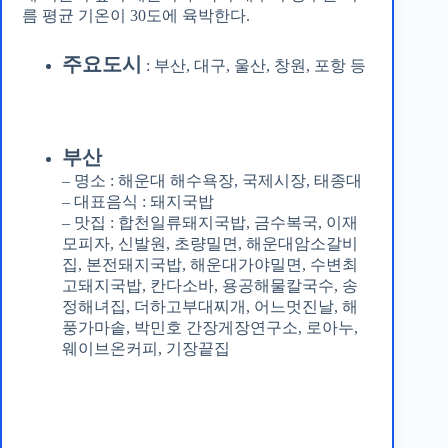
름 평균 기온이 30도에 육박한다.
주요도시
: 부산, 대구, 울산, 창원, 포항 등
부산
– 명소 : 해운대 해수욕장, 국제시장, 태종대
– 대표음식 : 돼지국밥
– 맛집 : 합천일류돼지국밥, 금수복국, 이재
모피자, 신발원, 초량밀면, 해운대암소갈비
집, 본전돼지국밥, 해운대가야밀면, 수변최
고돼지국밥, 칸다소바, 용공해물칼국수, 송
정해녀집, 더하고부대찌개, 어느멋진날, 해
풍가마솥, 박민호 간장게장연구소, 로아누,
웨이브온커피, 기장끝집