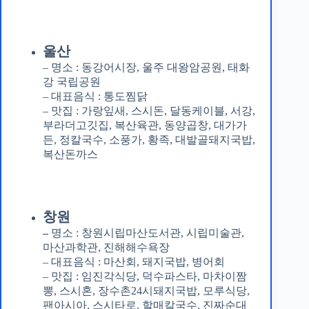
울산
– 명소 : 동강어시장, 울주 대왕암공원, 태화
강 국립공원
– 대표음식 : 통도찜닭
– 맛집 : 가랑잎새, 스시돈, 달동케이블, 서강,
부라더고깃집, 복산육관, 동양곱창, 대가가
든, 정칼국수, 소풍가, 황족, 대발골돼지국밥,
복산돈까스
창원
–
명소 : 창원시립마산도서관, 시립미술관,
마산과학관, 진해해수욕장
– 대표음식 : 마산회, 돼지국밥, 병어회
– 맛집 : 임진각식당, 덕수파스타, 마차이짬
뽕, 스시혼, 장수촌24시돼지국밥, 모루식당,
팬아시아, 스시타로, 할매칼국수, 진짜순대