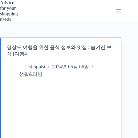
본
Advice
for your
문
shopping
으
needs
로
건
너
뛰
경상도 여행을 위한 음식 정보와 맛집 : 숨겨진 보
기
석 [여행4]
shoppist
2024년 05월 06일
생활&리빙