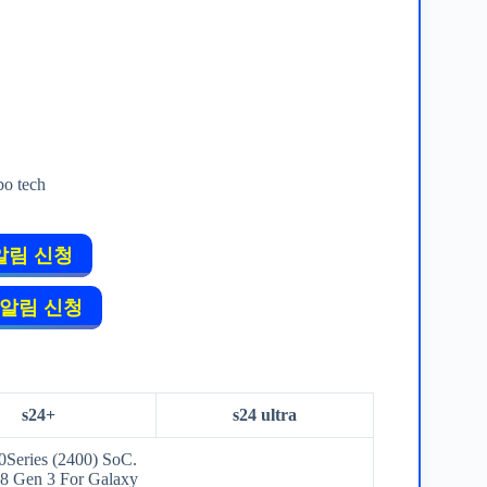
o tech
알림 신청
 알림 신청
s24+
s24 ultra
Series (2400) SoC.
8 Gen 3 For Galaxy