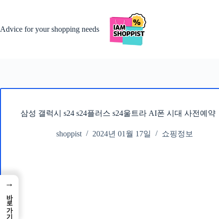
본
문
으
Advice for your shopping needs
로
건
너
뛰
기
삼성 갤럭시 s24 s24플러스 s24울트라 AI폰 시대 사전예약
shoppist
2024년 01월 17일
쇼핑정보
→
바로가기