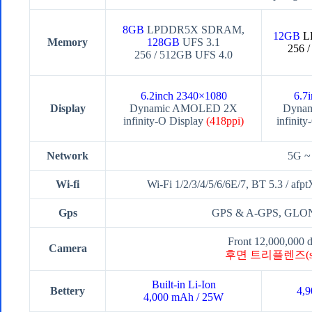
8GB
LPDDR5X SDRAM,
12GB
L
Memory
128GB
UFS 3.1
256 
256 / 512GB UFS 4.0
6.2inch 2340×1080
6.7
Display
Dynamic AMOLED 2X
Dyna
infinity-O Display
(418ppi)
infinit
Network
5G ~
Wi-fi
Wi-Fi 1/2/3/4/5/6/6E/7, BT 5.3 / 
Gps
GPS & A-GPS, GLONA
Front 12,000,000 d
Camera
후면 트리플렌즈(s24,
Built-in Li-Ion
Bettery
4,
4,000 mAh / 25W