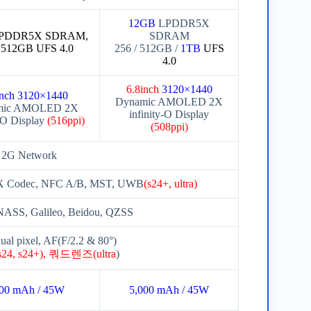
12GB
LPDDR5X
PDDR5X SDRAM,
SDRAM
/ 512GB UFS 4.0
256 / 512GB /
1TB
UFS
4.0
6.8inch
3120×1440
inch 3120×1440
Dynamic AMOLED 2X
mic AMOLED 2X
infinity-O Display
y-O Display
(516ppi)
(508ppi)
 2G Network
afptX Codec, NFC A/B, MST, UWB
(s24+, ultra)
SS, Galileo, Beidou, QZSS
ual pixel, AF(F/2.2 & 80°)
 s24+), 쿼드렌즈(ultra
)
900 mAh / 45W
5,000 mAh / 45W