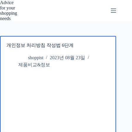
본
Advice
for your
문
shopping
으
needs
로
건
너
뛰
개인정보 처리방침 작성법 6단계
기
shoppist
2023년 08월 23일
제품비교&정보