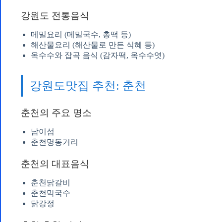
강원도 전통음식
메밀요리 (메밀국수, 총떡 등)
해산물요리 (해산물로 만든 식혜 등)
옥수수와 잡곡 음식 (감자떡, 옥수수엿)
강원도맛집 추천: 춘천
춘천의 주요 명소
남이섬
춘천명동거리
춘천의 대표음식
춘천닭갈비
춘천막국수
닭강정