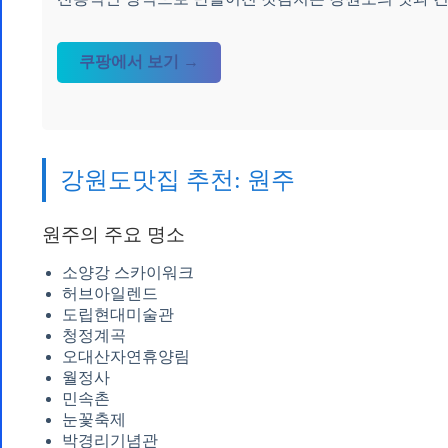
쿠팡에서 보기 →
강원도맛집 추천: 원주
원주의 주요 명소
소양강 스카이워크
허브아일렌드
도립현대미술관
청정계곡
오대산자연휴양림
월정사
민속촌
눈꽃축제
박경리기념관