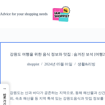
본
문
으
Advice for your shopping needs
로
건
너
뛰
기
강원도 여행을 위한 음식 정보와 맛집 : 숨겨진 보석 [여행2
shoppist
2024년 05월 01일
생활&리빙
→
강원도는 산과 바다가 공존하는 지역으로, 동해 해산물과 산간
바로가기
피, 속초 해산물 등 지역 특색 있는 강원도음식과 맛집 정보를 