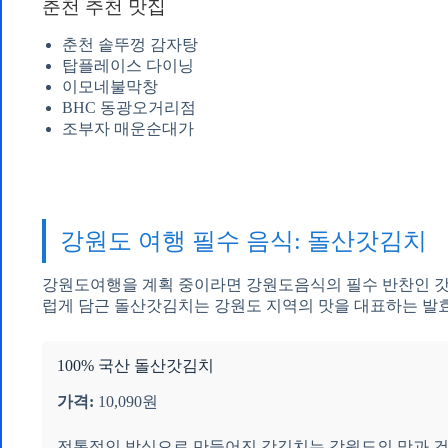
춘천 추천 맛집
춘천 솥뚜껑 감자탕
탑플레이스 다이닝
이모네불막창
BHC 동광오거리점
조부자 매운순대가
강원도 여행 필수 음식: 돌산갓김치
강원도여행을 계획 중이라면 강원도음식의 필수 반찬인 갓
럽게 담근 돌산갓김치는 강원도 지역의 맛을 대표하는 발
100% 국산 돌산갓김치
가격:
10,090원
전통적인 방식으로 만들어진 갓김치는 강원도의 맛과 건